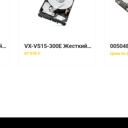
V4-VS15-300U Жесткий диск EMC
VX-VS15-300E Жесткий диск EMC
67 378 ₽
Цена по 