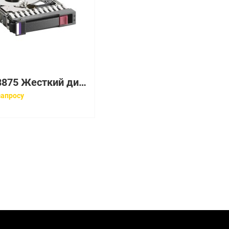
005048875 Жесткий диск EMC 005048875
запросу