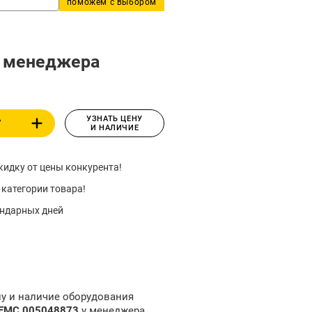
поможем с выбором
у менеджера
УЗНАТЬ ЦЕНУ
У
И НАЛИЧИЕ
идку от цены конкурента!
 категории товара!
ендарных дней
ну и наличие оборудования
 EMC 005048873
у менеджера