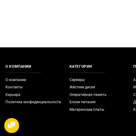
О КОМПАНИИ
КАТЕГОРИИ
П
О компании
Серверы
А
Контакты
Жёсткие диски
И
Карьера
Оперативная память
С
Политика конфиденциальности
Блоки питания
Д
Материнские платы
К