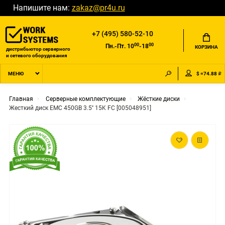
Напишите нам:
zakaz@pr4u.ru
+7 (495) 580-52-10
00
00
Пн.-Пт. 10
-18
КОРЗИНА
дистрибьютор серверного
и сетевого оборудования
$ =74.88 ₽
МЕНЮ
Главная
Серверные комплектующие
Жёсткие диски
Жесткий диск EMC 450GB 3.5'' 15K FC [005048951]