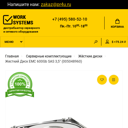
Напишите нам:
zakaz@pr4u.ru
+7 (495) 580-52-10
00
00
Пн.-Пт. 10
-18
КОРЗИНА
дистрибьютор серверного
и сетевого оборудования
$ =75.24 ₽
МЕНЮ
Главная
Серверные комплектующие
Жёсткие диски
Жесткий Диск EMC 600Gb SAS 3,5" (005048960)