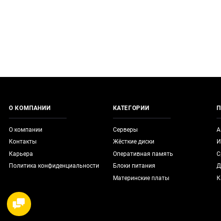
О КОМПАНИИ
КАТЕГОРИИ
П
О компании
Серверы
А
Контакты
Жёсткие диски
И
Карьера
Оперативная память
С
Политика конфиденциальности
Блоки питания
Д
Материнские платы
К