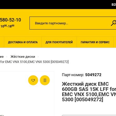
B2
 580-52-10
00
00
 10
-18
ДОСТАВКА И ОПЛАТА
ДЛЯ ПОКУПАТЕЛЕЙ
ГАРАНТИЯ И СЕРВИС
ие
Жёсткие диски
for EMC VNX 5100,EMC VNX 5300 [005049272]
Парт-номер:
5049272
Жесткий диск EMC
600GB SAS 15K LFF fo
EMC VNX 5100,EMC V
5300 [005049272]