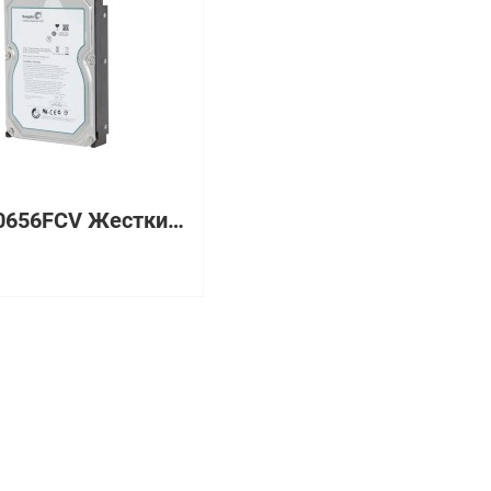
ST3300656FCV Жесткий диск Seagate 300 Гб 3.5" 15000 об/мин