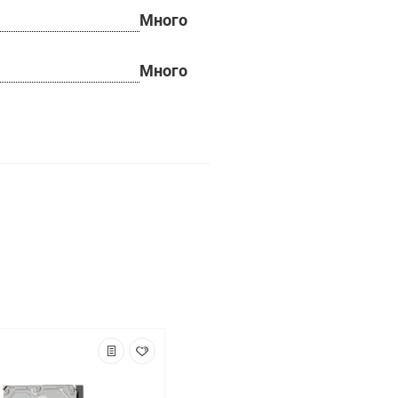
Много
Много