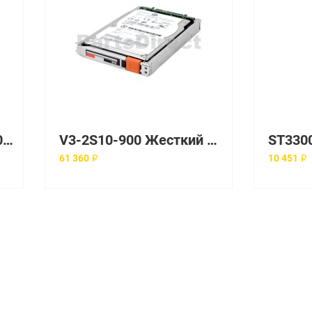
Жесткий диск EMC 300Gb 15K FC [005048848]
V3-2S10-900 Жесткий диск EMC 900 Гб 2.5" 10000 об/мин
61 360 ₽
10 451 ₽