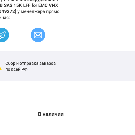
 SAS 15K LFF for EMC VNX
049272]
у менеджера прямо
йчас:
Сбор и отправка заказов
по всей РФ
В наличии