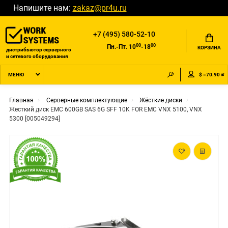
Напишите нам:
zakaz@pr4u.ru
+7 (495) 580-52-10
00
00
Пн.-Пт. 10
-18
КОРЗИНА
дистрибьютор серверного
и сетевого оборудования
$ =70.90 ₽
МЕНЮ
Главная
Серверные комплектующие
Жёсткие диски
Жесткий диск EMC 600GB SAS 6G SFF 10K FOR EMC VNX 5100, VNX
5300 [005049294]