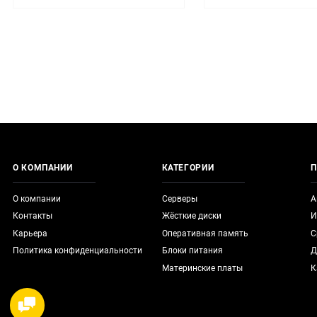
О КОМПАНИИ
КАТЕГОРИИ
П
О компании
Серверы
А
Контакты
Жёсткие диски
И
Карьера
Оперативная память
С
Политика конфиденциальности
Блоки питания
Д
Материнские платы
К