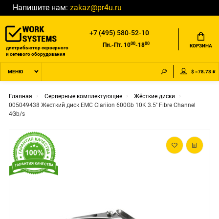
Напишите нам:
zakaz@pr4u.ru
+7 (495) 580-52-10
00
00
Пн.-Пт. 10
-18
КОРЗИНА
дистрибьютор серверного
и сетевого оборудования
$ =78.73 ₽
МЕНЮ
Главная
Серверные комплектующие
Жёсткие диски
005049438 Жесткий диск EMC Clariion 600Gb 10K 3.5'' Fibre Channel
4Gb/s