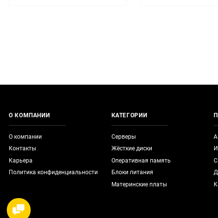
О КОМПАНИИ
КАТЕГОРИИ
П
О компании
Серверы
А
Контакты
Жёсткие диски
И
Карьера
Оперативная память
С
Политика конфиденциальности
Блоки питания
Д
Материнские платы
К