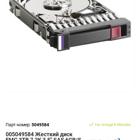
Парт-номер:
5049584
На складе в Москве
005049584 Жесткий диск
EMC 3TB 7.2K 3.5" SAS 6GB/S