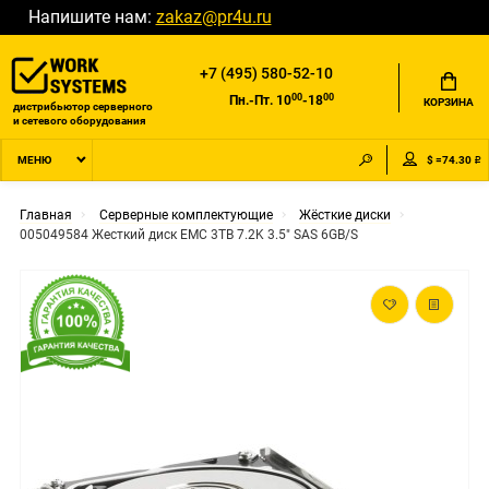
Напишите нам:
zakaz@pr4u.ru
+7 (495) 580-52-10
00
00
Пн.-Пт. 10
-18
КОРЗИНА
дистрибьютор серверного
и сетевого оборудования
$ =74.30 ₽
МЕНЮ
Главная
Серверные комплектующие
Жёсткие диски
005049584 Жесткий диск EMC 3TB 7.2K 3.5" SAS 6GB/S