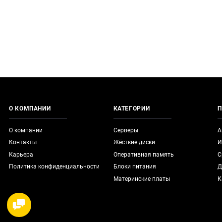
О КОМПАНИИ
КАТЕГОРИИ
П
О компании
Серверы
А
Контакты
Жёсткие диски
И
Карьера
Оперативная память
С
Политика конфиденциальности
Блоки питания
Д
Материнские платы
К