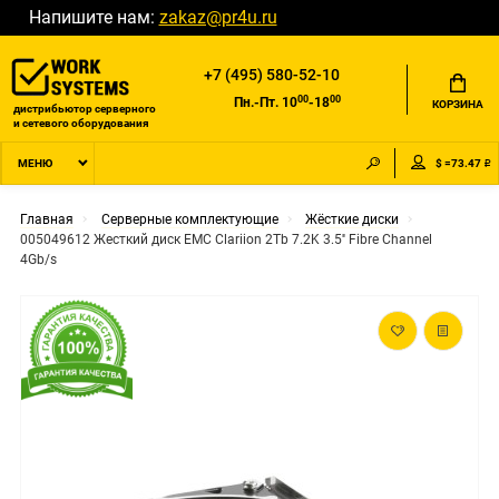
Напишите нам:
zakaz@pr4u.ru
+7 (495) 580-52-10
00
00
Пн.-Пт. 10
-18
КОРЗИНА
дистрибьютор серверного
и сетевого оборудования
$ =73.47 ₽
МЕНЮ
Главная
Серверные комплектующие
Жёсткие диски
005049612 Жесткий диск EMC Clariion 2Tb 7.2K 3.5'' Fibre Channel
4Gb/s