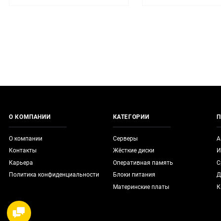
О КОМПАНИИ
КАТЕГОРИИ
П
О компании
Серверы
А
Контакты
Жёсткие диски
И
Карьера
Оперативная память
С
Политика конфиденциальности
Блоки питания
Д
Материнские платы
К