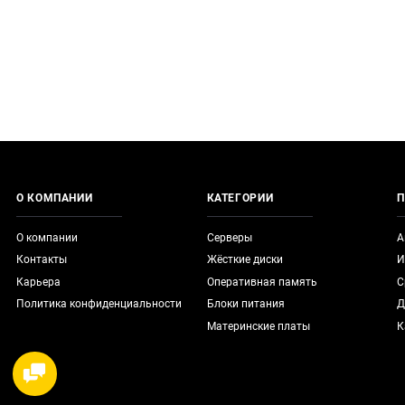
О КОМПАНИИ
КАТЕГОРИИ
П
О компании
Серверы
А
Контакты
Жёсткие диски
И
Карьера
Оперативная память
С
Политика конфиденциальности
Блоки питания
Д
Материнские платы
К