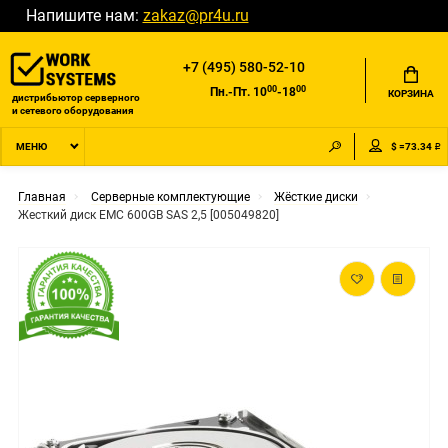
Напишите нам:
zakaz@pr4u.ru
+7 (495) 580-52-10
00
00
Пн.-Пт. 10
-18
КОРЗИНА
дистрибьютор серверного
и сетевого оборудования
$ =73.34 ₽
МЕНЮ
Главная
Серверные комплектующие
Жёсткие диски
Жесткий диск EMC 600GB SAS 2,5 [005049820]