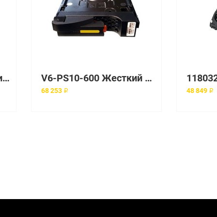
118032458-A03 Жесткий диск EMC
V6-PS10-600 Жесткий диск EMC 600 Гб 3.5" 10000 об/мин
68 253 ₽
48 849 ₽