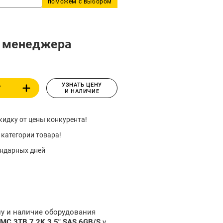
поможем с выбором
у менеджера
УЗНАТЬ ЦЕНУ
У
И НАЛИЧИЕ
идку от цены конкурента!
 категории товара!
ендарных дней
ну и наличие оборудования
MC 3TB 7.2K 3.5" SAS 6GB/S
у