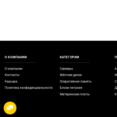
О КОМПАНИИ
КАТЕГОРИИ
П
О компании
Серверы
А
Контакты
Жёсткие диски
И
Карьера
Оперативная память
С
Политика конфиденциальности
Блоки питания
Д
Материнские платы
К