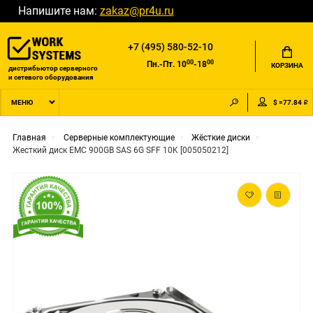
Напишите нам:
zakaz@pr4u.ru
+7 (495) 580-52-10
00
00
Пн.-Пт. 10
-18
КОРЗИНА
дистрибьютор серверного
и сетевого оборудования
$ =77.84 ₽
МЕНЮ
Главная
Серверные комплектующие
Жёсткие диски
Жесткий диск EMC 900GB SAS 6G SFF 10K [005050212]