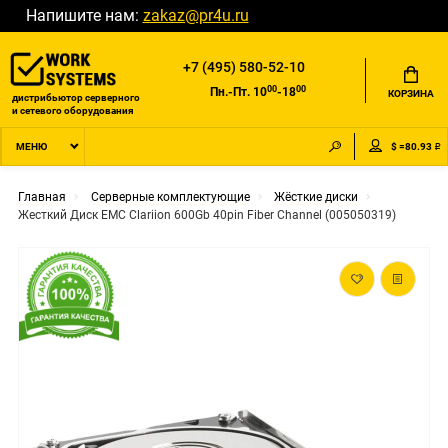
Напишите нам:
zakaz@pr4u.ru
+7 (495) 580-52-10
00
00
Пн.-Пт. 10
-18
КОРЗИНА
дистрибьютор серверного
и сетевого оборудования
$ =80.93 ₽
МЕНЮ
Главная
Серверные комплектующие
Жёсткие диски
Жесткий Диск EMC Clariion 600Gb 40pin Fiber Channel (005050319)