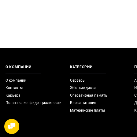
О КОМПАНИИ
КАТЕГОРИИ
П
О компании
Серверы
А
Контакты
Жёсткие диски
И
Карьера
Оперативная память
С
Политика конфиденциальности
Блоки питания
Д
Материнские платы
К