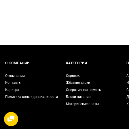
О КОМПАНИИ
КАТЕГОРИИ
П
О компании
Серверы
А
Контакты
Жёсткие диски
И
Карьера
Оперативная память
С
Политика конфиденциальности
Блоки питания
Д
Материнские платы
К