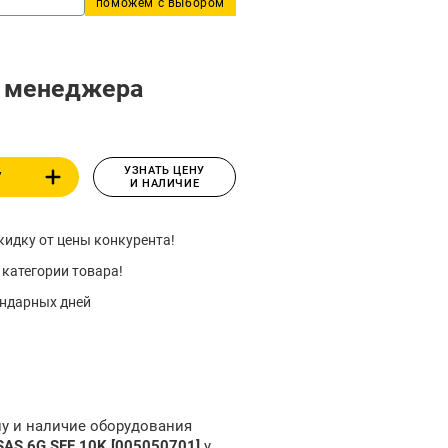
поможем с выбором
у менеджера
УЗНАТЬ ЦЕНУ
У
И НАЛИЧИЕ
идку от цены конкурента!
 категории товара!
ендарных дней
ну и наличие оборудования
AS 6G SFF 10K [005050701]
у