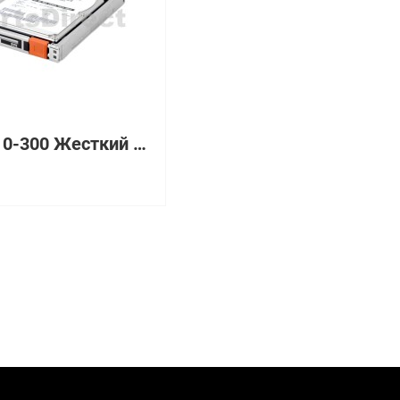
V3-2S10-300 Жесткий диск EMC 300 Гб 2.5" 10000 об/мин