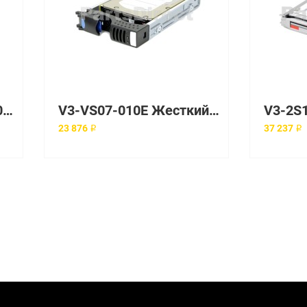
Жесткий диск EMC 900GB SAS 6G SFF 10K [005050215]
V3-VS07-010E Жесткий диск EMC 1 Тб 3.5" 7200 об/мин
23 876 ₽
37 237 ₽