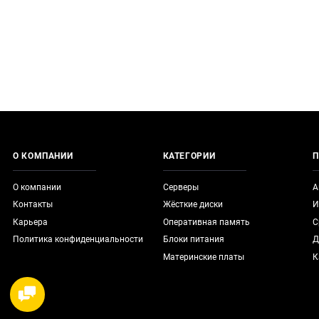
О КОМПАНИИ
КАТЕГОРИИ
П
О компании
Серверы
А
Контакты
Жёсткие диски
И
Карьера
Оперативная память
С
Политика конфиденциальности
Блоки питания
Д
Материнские платы
К