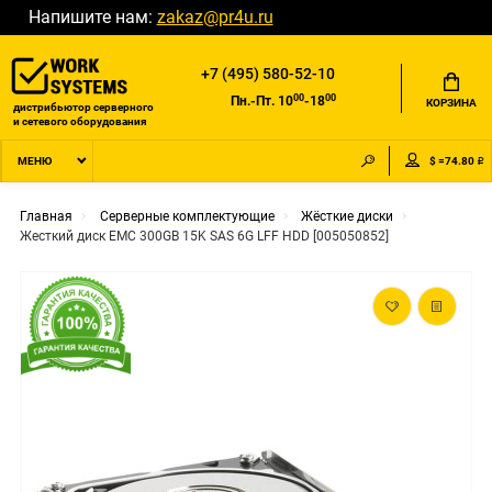
Напишите нам:
zakaz@pr4u.ru
+7 (495) 580-52-10
00
00
Пн.-Пт. 10
-18
КОРЗИНА
дистрибьютор серверного
и сетевого оборудования
$ =74.80 ₽
МЕНЮ
Главная
Серверные комплектующие
Жёсткие диски
Жесткий диск EMC 300GB 15K SAS 6G LFF HDD [005050852]