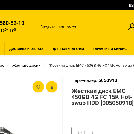
B2
 580-52-10
00
00
 10
-18
ДОСТАВКА И ОПЛАТА
ДЛЯ ПОКУПАТЕЛЕЙ
ГАРАНТИЯ И СЕРВИС
ие
Жёсткие диски
Жесткий диск EMC 450GB 4G FC 15K Hot-swap 
Парт-номер:
5050918
Жесткий диск EMC
450GB 4G FC 15K Hot-
swap HDD [005050918]