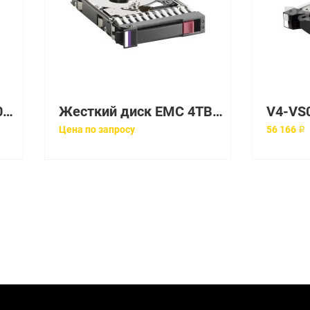
Жесткий диск EMC 450GB 4G FC 15K Hot-swap HDD [005050917]
Жесткий диск EMC 4TB 6G 7.2K LFF SAS HDD [005050749]
Цена по запросу
56 166 ₽