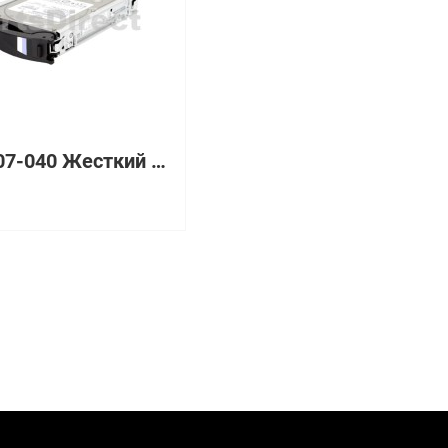
V4-VS07-040 Жесткий диск EMC 4 Тб 3.5" 7200 об/мин