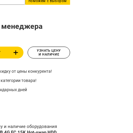
поможем с выбором
у менеджера
УЗНАТЬ ЦЕНУ
У
И НАЛИЧИЕ
идку от цены конкурента!
 категории товара!
ендарных дней
ну и наличие оборудования
B 4G FC 15K Hot-swap HDD