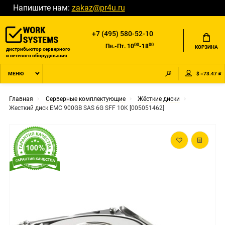
Напишите нам:
zakaz@pr4u.ru
+7 (495) 580-52-10
00
00
Пн.-Пт. 10
-18
КОРЗИНА
дистрибьютор серверного
и сетевого оборудования
$ =73.47 ₽
МЕНЮ
Главная
Серверные комплектующие
Жёсткие диски
Жесткий диск EMC 900GB SAS 6G SFF 10K [005051462]