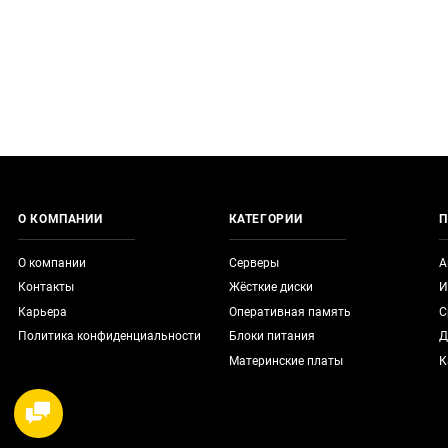
О КОМПАНИИ
КАТЕГОРИИ
П
О компании
Серверы
А
Контакты
Жёсткие диски
И
Карьера
Оперативная память
С
Политика конфиденциальности
Блоки питания
Д
Материнские платы
К