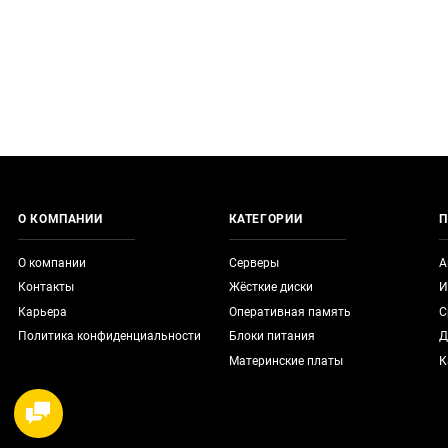
О КОМПАНИИ
КАТЕГОРИИ
П
О компании
Серверы
А
Контакты
Жёсткие диски
И
Карьера
Оперативная память
С
Политика конфиденциальности
Блоки питания
Д
Материнские платы
К