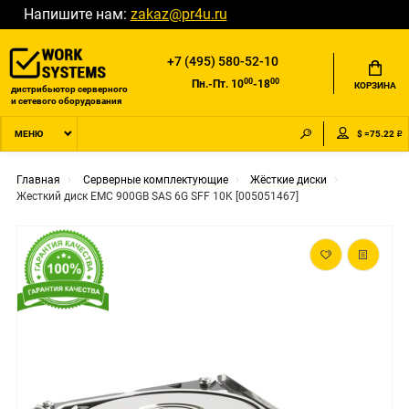
Напишите нам:
zakaz@pr4u.ru
+7 (495) 580-52-10
00
00
Пн.-Пт. 10
-18
КОРЗИНА
дистрибьютор серверного
и сетевого оборудования
$ =75.22 ₽
МЕНЮ
Главная
Серверные комплектующие
Жёсткие диски
Жесткий диск EMC 900GB SAS 6G SFF 10K [005051467]