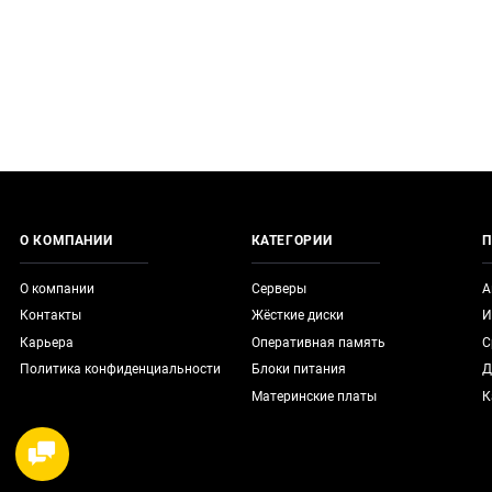
О КОМПАНИИ
КАТЕГОРИИ
П
О компании
Серверы
А
Контакты
Жёсткие диски
И
Карьера
Оперативная память
С
Политика конфиденциальности
Блоки питания
Д
Материнские платы
К