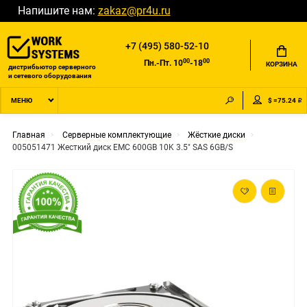
Напишите нам:
zakaz@pr4u.ru
+7 (495) 580-52-10
00
00
Пн.-Пт. 10
-18
КОРЗИНА
дистрибьютор серверного
и сетевого оборудования
$ =75.24 ₽
МЕНЮ
Главная
Серверные комплектующие
Жёсткие диски
005051471 Жесткий диск EMC 600GB 10K 3.5" SAS 6GB/S