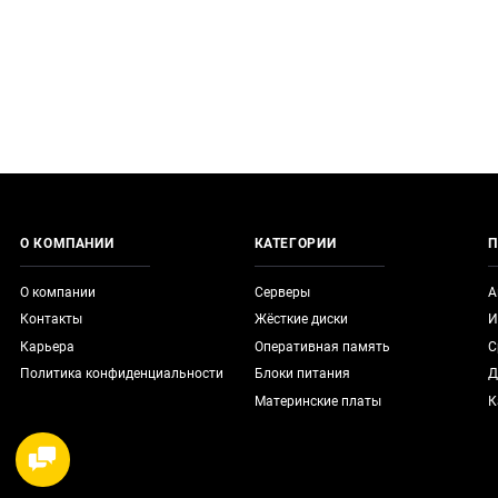
О КОМПАНИИ
КАТЕГОРИИ
П
О компании
Серверы
А
Контакты
Жёсткие диски
И
Карьера
Оперативная память
С
Политика конфиденциальности
Блоки питания
Д
Материнские платы
К