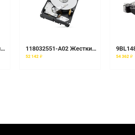
005051459 Жесткий диск EMC 600GB 10K 2.5'' SAS 6Gb/s
118032551-A02 Жесткий диск EMC
52 142 ₽
54 362 ₽