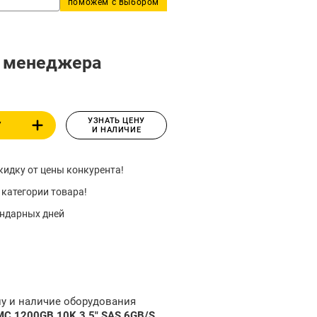
поможем с выбором
у менеджера
УЗНАТЬ ЦЕНУ
У
И НАЛИЧИЕ
идку от цены конкурента!
 категории товара!
ендарных дней
ну и наличие оборудования
C 1200GB 10K 3.5" SAS 6GB/S