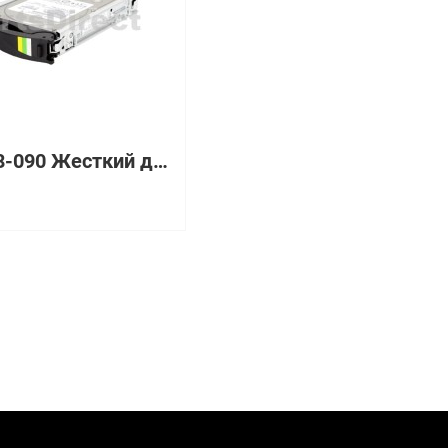
9BL148-090 Жесткий диск EMC 750 Гб 3.5" 7200 об/мин