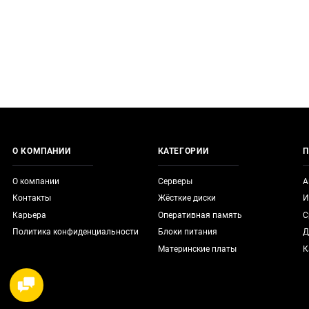
О КОМПАНИИ
КАТЕГОРИИ
П
О компании
Серверы
А
Контакты
Жёсткие диски
И
Карьера
Оперативная память
С
Политика конфиденциальности
Блоки питания
Д
Материнские платы
К