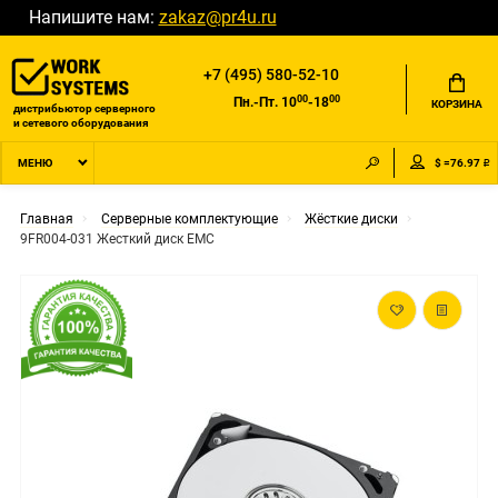
Напишите нам:
zakaz@pr4u.ru
+7 (495) 580-52-10
00
00
Пн.-Пт. 10
-18
КОРЗИНА
дистрибьютор серверного
и сетевого оборудования
$ =76.97 ₽
МЕНЮ
Главная
Серверные комплектующие
Жёсткие диски
9FR004-031 Жесткий диск EMC