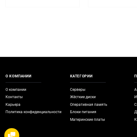
О КОМПАНИИ
КАТЕГОРИИ
П
О компании
Серверы
А
Контакты
Жёсткие диски
И
Карьера
Оперативная память
С
Политика конфиденциальности
Блоки питания
Д
Материнские платы
К