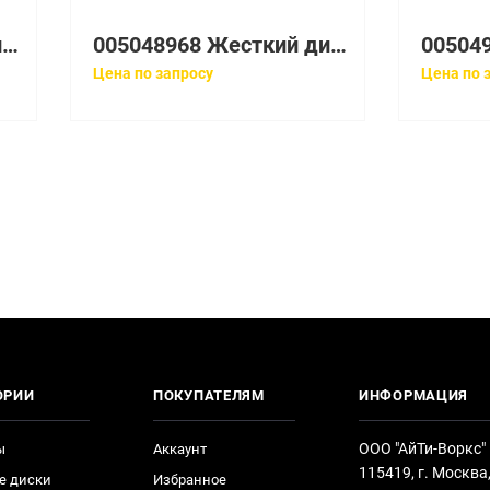
005048957 Жесткий диск EMC 005048957
005048968 Жесткий диск EMC 146GB 15K 3.5'' Fibre Channel
Цена по запросу
Цена по 
ОРИИ
ПОКУПАТЕЛЯМ
ИНФОРМАЦИЯ
ООО "АйТи-Воркс"
ы
Аккаунт
115419, г. Москва
е диски
Избранное