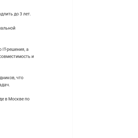
длить до 3 лет.
нальной
IT-решения, а
совместимость и
дников, что
адач.
де в Москве по