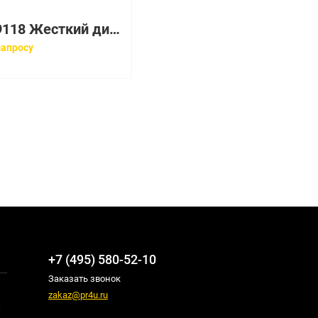
005049118 Жесткий диск EMC 600GB 15K 3.5'' Fibre Channel
запросу
+7 (495) 580-52-10
Заказать звонок
zakaz@pr4u.ru
,