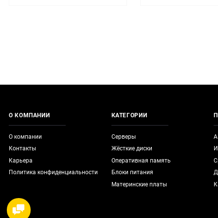
О КОМПАНИИ
КАТЕГОРИИ
П
О компании
Серверы
А
Контакты
Жёсткие диски
И
Карьера
Оперативная память
С
Политика конфиденциальности
Блоки питания
Д
Материнские платы
К