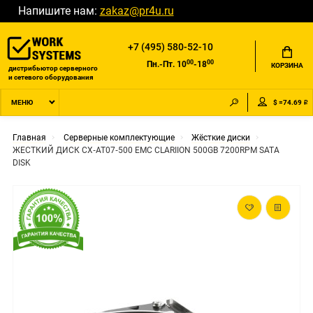
Напишите нам:
zakaz@pr4u.ru
+7 (495) 580-52-10
00
00
Пн.-Пт. 10
-18
КОРЗИНА
дистрибьютор серверного
и сетевого оборудования
$ =74.69 ₽
МЕНЮ
Главная
Серверные комплектующие
Жёсткие диски
ЖЕСТКИЙ ДИСК CX‐AT07‐500 EMC CLARIION 500GB 7200RPM SATA
DISK