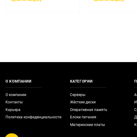
О КОМПАНИИ
КАТЕГОРИИ
П
О компании
Серверы
А
Контакты
Жёсткие диски
И
Карьера
Оперативная память
С
Политика конфиденциальности
Блоки питания
Д
Материнские платы
К