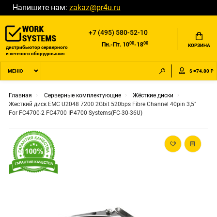
Напишите нам:
zakaz@pr4u.ru
+7 (495) 580-52-10
00
00
Пн.-Пт. 10
-18
КОРЗИНА
дистрибьютор серверного
и сетевого оборудования
$ =74.80 ₽
МЕНЮ
Главная
Серверные комплектующие
Жёсткие диски
Жесткий диск EMC U2048 7200 2Gbit 520bps Fibre Channel 40pin 3,5"
For FC4700-2 FC4700 IP4700 Systems(FC-30-36U)