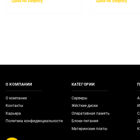
Цена по запросу
Цена по запросу
О КОМПАНИИ
КАТЕГОРИИ
П
О компании
Серверы
А
Контакты
Жёсткие диски
И
Карьера
Оперативная память
С
Политика конфиденциальности
Блоки питания
Д
Материнские платы
К