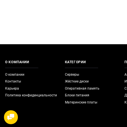
О КОМПАНИИ
КАТЕГОРИИ
П
О компании
Серверы
А
Контакты
Жёсткие диски
И
Карьера
Оперативная память
С
Политика конфиденциальности
Блоки питания
Д
Материнские платы
К