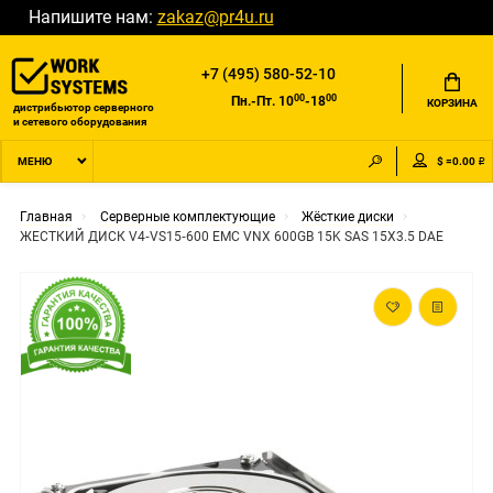
Напишите нам:
zakaz@pr4u.ru
+7 (495) 580-52-10
00
00
Пн.-Пт. 10
-18
КОРЗИНА
дистрибьютор серверного
и сетевого оборудования
$ =0.00 ₽
МЕНЮ
Главная
Серверные комплектующие
Жёсткие диски
ЖЕСТКИЙ ДИСК V4‐VS15‐600 EMC VNX 600GB 15K SAS 15X3.5 DAE