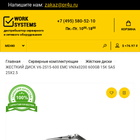
Напишите нам:
zakaz@pr4u.ru
+7 (495) 580-52-10
00
00
Пн.-Пт. 10
-18
КОРЗИНА
дистрибьютор серверного
и сетевого оборудования
$ =76.97 ₽
МЕНЮ
Главная
Серверные комплектующие
Жёсткие диски
ЖЕСТКИЙ ДИСК V6‐2S15‐600 EMC VNXe3200 600GB 15K SAS
25X2.5