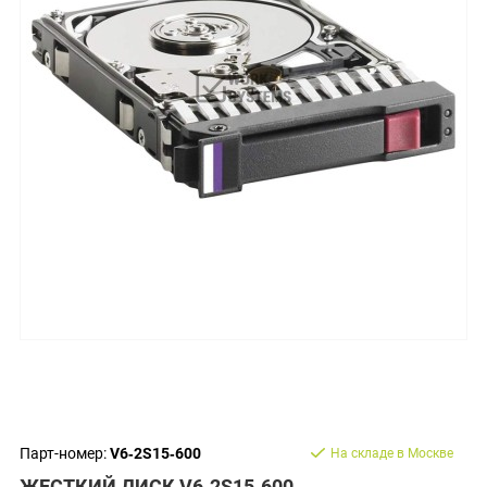
Парт-номер:
V6‐2S15‐600
На складе в Москве
ЖЕСТКИЙ ДИСК V6‐2S15‐600