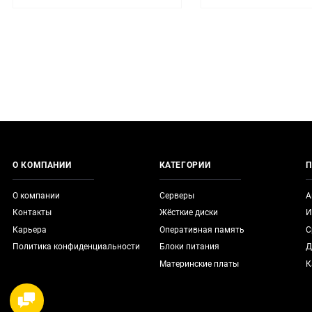
О КОМПАНИИ
КАТЕГОРИИ
П
О компании
Серверы
А
Контакты
Жёсткие диски
И
Карьера
Оперативная память
С
Политика конфиденциальности
Блоки питания
Д
Материнские платы
К