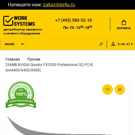
Напишите нам:
zakaz@pr4u.ru
+7 (495) 580-52-10
00
00
Пн.-Пт. 10
-18
КОРЗИНА
дистрибьютор серверного
и сетевого оборудования
$ =81.41 ₽
МЕНЮ
Главная
Прочее
256MB NVIDIA Quadro FX3500 Professional 3D, PCI-E
(xw4400/6400/8400)