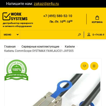
Напишите нам:
zakaz@pr4u.ru
+7 (495) 580-52-10
00
00
Пн.-Пт. 10
-18
КОРЗИНА
дистрибьютор серверного
и сетевого оборудования
$ =74.80 ₽
МЕНЮ
Главная
Серверные комплектующие
Кабели
Кабель CommScope SYSTIMAX FAWLAUC01-JXF005