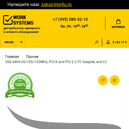
Напишите нам:
zakaz@pr4u.ru
+7 (495) 580-52-10
00
00
Пн.-Пт. 10
-18
КОРЗИНА
дистрибьютор серверного
и сетевого оборудования
$ =82.17 ₽
МЕНЮ
Главная
Прочее
2Gb 64bit 66/100/133MHz, PCI-X and PCI 2.2 FC Adapter, and LC