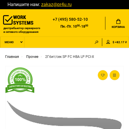
Напишите нам:
zakaz@pr4u.ru
+7 (495) 580-52-10
00
00
Пн.-Пт. 10
-18
КОРЗИНА
дистрибьютор серверного
и сетевого оборудования
$ =82.17 ₽
МЕНЮ
Главная
Прочее
2Гбит/сек SP FC HBA LP PCI-X