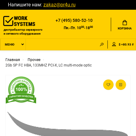
Напишите нам:
zakaz@pr4u.ru
+7 (495) 580-52-10
00
00
Пн.-Пт. 10
-18
КОРЗИНА
дистрибьютор серверного
и сетевого оборудования
$ =80.93 ₽
МЕНЮ
Главная
Прочее
2Gb SP FC HBA, 133MHZ PCI-X, LC multi-mode optic