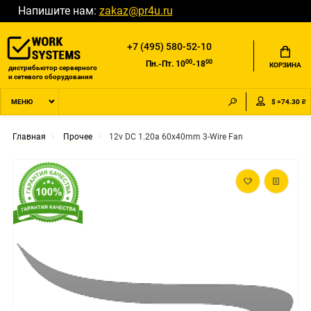
Напишите нам:
zakaz@pr4u.ru
+7 (495) 580-52-10
00
00
Пн.-Пт. 10
-18
КОРЗИНА
дистрибьютор серверного
и сетевого оборудования
$ =74.30 ₽
МЕНЮ
Главная
Прочее
12v DC 1.20a 60x40mm 3-Wire Fan