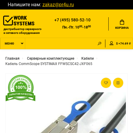
Напишите нам:
zakaz@pr4u.ru
+7 (495) 580-52-10
00
00
Пн.-Пт. 10
-18
КОРЗИНА
дистрибьютор серверного
и сетевого оборудования
$ =74.69 ₽
МЕНЮ
Главная
Серверные комплектующие
Кабели
Кабель CommScope SYSTIMAX FFWSCSC42-JXF065