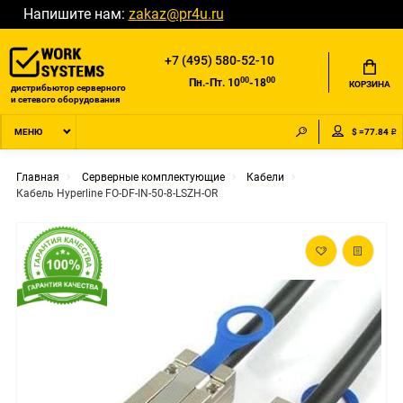
Напишите нам:
zakaz@pr4u.ru
+7 (495) 580-52-10
00
00
Пн.-Пт. 10
-18
КОРЗИНА
дистрибьютор серверного
и сетевого оборудования
$ =77.84 ₽
МЕНЮ
Главная
Серверные комплектующие
Кабели
Кабель Hyperline FO-DF-IN-50-8-LSZH-OR