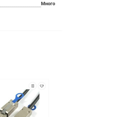
Много