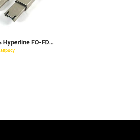
Кабель Hyperline FO-FD-IN/OUT-50-4-LSZH-BK
запросу