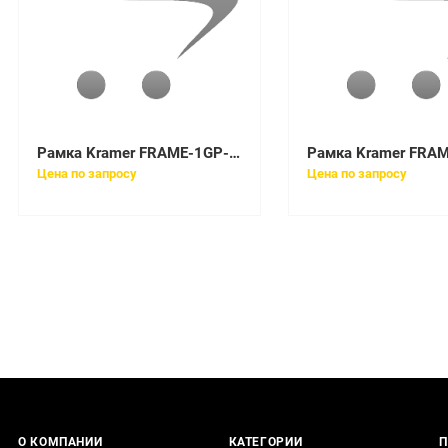
Рамка Kramer FRAME-1GP-86(B) (80-00126699)
Цена по запросу
Цена по запросу
О КОМПАНИИ
КАТЕГОРИИ
П