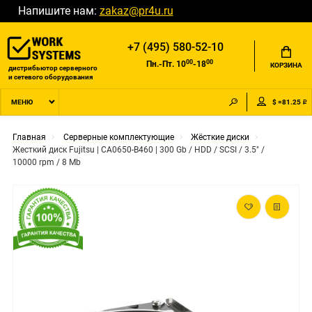
Напишите нам:
zakaz@pr4u.ru
+7 (495) 580-52-10
00
00
Пн.-Пт. 10
-18
КОРЗИНА
дистрибьютор серверного
и сетевого оборудования
$ =81.25 ₽
МЕНЮ
Главная
Серверные комплектующие
Жёсткие диски
Жесткий диск Fujitsu | CA0650-B460 | 300 Gb / HDD / SCSI / 3.5" /
10000 rpm / 8 Mb