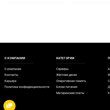
О КОМПАНИИ
КАТЕГОРИИ
П
О компании
Серверы
А
Контакты
Жёсткие диски
И
Карьера
Оперативная память
С
Политика конфиденциальности
Блоки питания
Д
Материнские платы
К