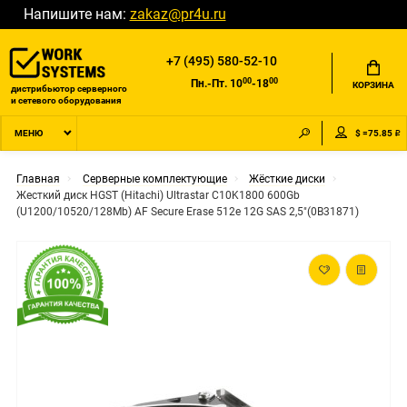
Напишите нам:
zakaz@pr4u.ru
+7 (495) 580-52-10
00
00
Пн.-Пт. 10
-18
КОРЗИНА
дистрибьютор серверного
и сетевого оборудования
$ =75.85 ₽
МЕНЮ
Главная
Серверные комплектующие
Жёсткие диски
Жесткий диск HGST (Hitachi) Ultrastar C10K1800 600Gb
(U1200/10520/128Mb) AF Secure Erase 512e 12G SAS 2,5"(0B31871)