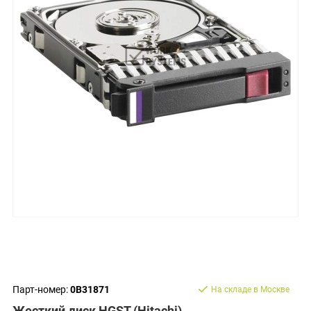
Парт-номер:
0B31871
На складе в Москве
Жесткий диск HGST (Hitachi)