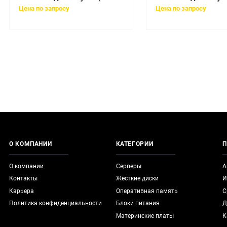
Цена по запросу
Цена по запросу
О КОМПАНИИ
КАТЕГОРИИ
П
О компании
Серверы
А
Контакты
Жёсткие диски
И
Карьера
Оперативная память
С
Политика конфиденциальности
Блоки питания
Д
Материнские платы
К