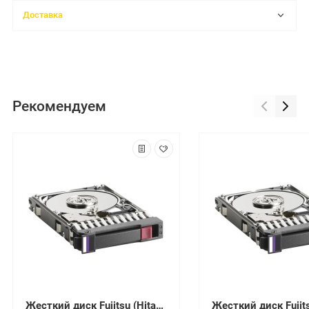
Доставка
Рекомендуем
Жесткий диск Fujitsu (Hitachi) Ultrastar C10K900 300Gb U600 10000 64Mb 6G 520bps SAS 2,5" For Eternus DX100S3 DX200S3(0B26055)