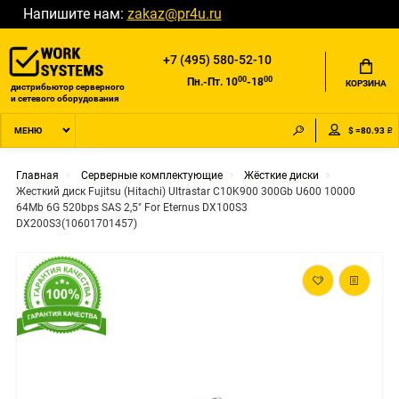
Напишите нам:
zakaz@pr4u.ru
+7 (495) 580-52-10
00
00
Пн.-Пт. 10
-18
КОРЗИНА
дистрибьютор серверного
и сетевого оборудования
$ =80.93 ₽
МЕНЮ
Главная
Серверные комплектующие
Жёсткие диски
Жесткий диск Fujitsu (Hitachi) Ultrastar C10K900 300Gb U600 10000
64Mb 6G 520bps SAS 2,5" For Eternus DX100S3
DX200S3(10601701457)