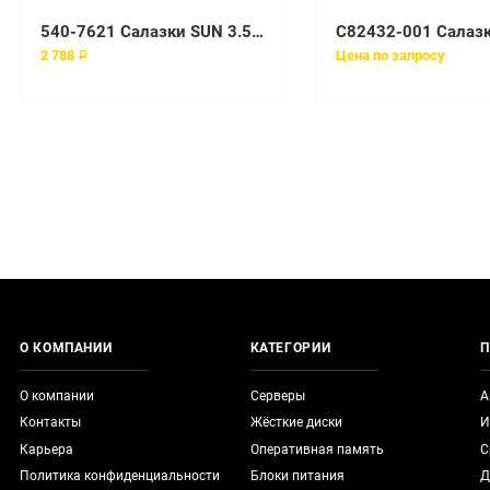
540-7621 Салазки SUN 3.5 FC HARD DRIVE TRAY CADDY STORAGETEK 2501 2510 2530 2540
2 788 ₽
Цена по запросу
О КОМПАНИИ
КАТЕГОРИИ
П
О компании
Серверы
А
Контакты
Жёсткие диски
И
Карьера
Оперативная память
С
Политика конфиденциальности
Блоки питания
Д