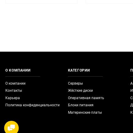
О КОМПАНИИ
КАТЕГОРИИ
П
О компании
Серверы
А
Контакты
Жёсткие диски
И
Карьера
Оперативная память
С
Политика конфиденциальности
Блоки питания
Д
Материнские платы
К