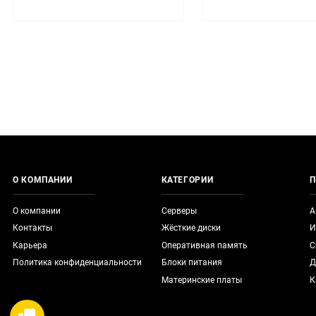
О КОМПАНИИ
КАТЕГОРИИ
П
О компании
Серверы
А
Контакты
Жёсткие диски
И
Карьера
Оперативная память
С
Политика конфиденциальности
Блоки питания
Д
Материнские платы
К