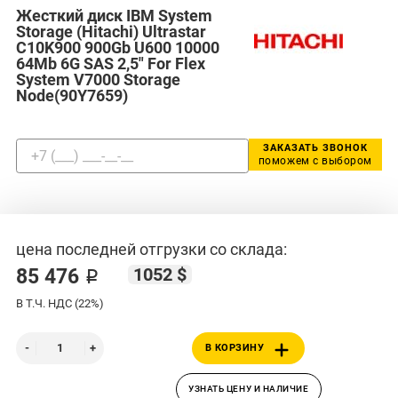
Жесткий диск IBM System
Storage (Hitachi) Ultrastar
C10K900 900Gb U600 10000
64Mb 6G SAS 2,5" For Flex
System V7000 Storage
Node(90Y7659)
ЗАКАЗАТЬ ЗВОНОК
поможем с выбором
цена последней отгрузки со склада:
1052 $
85 476 ₽
В Т.Ч. НДС (22%)
В КОРЗИНУ
УЗНАТЬ ЦЕНУ И НАЛИЧИЕ