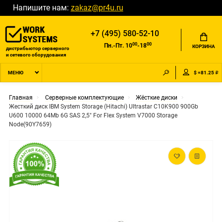
Напишите нам:
zakaz@pr4u.ru
+7 (495) 580-52-10
00
00
Пн.-Пт. 10
-18
КОРЗИНА
дистрибьютор серверного
и сетевого оборудования
$ =81.25 ₽
МЕНЮ
Главная
Серверные комплектующие
Жёсткие диски
Жесткий диск IBM System Storage (Hitachi) Ultrastar C10K900 900Gb
U600 10000 64Mb 6G SAS 2,5" For Flex System V7000 Storage
Node(90Y7659)