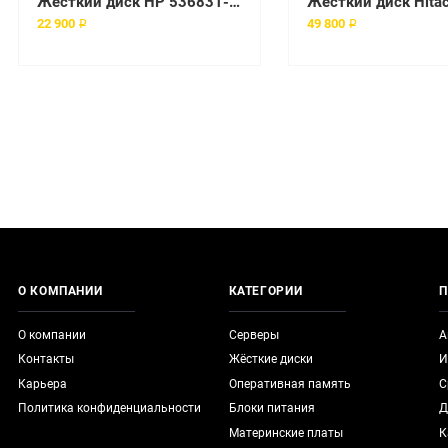
Жесткий диск HP 536831-002 2Tb 7200 SATAII 3.5" HDD
22 900 ₽
49 800 ₽
О КОМПАНИИ
КАТЕГОРИИ
П
О компании
Серверы
А
Контакты
Жёсткие диски
И
Карьера
Оперативная память
С
Политика конфиденциальности
Блоки питания
Д
Материнские платы
К