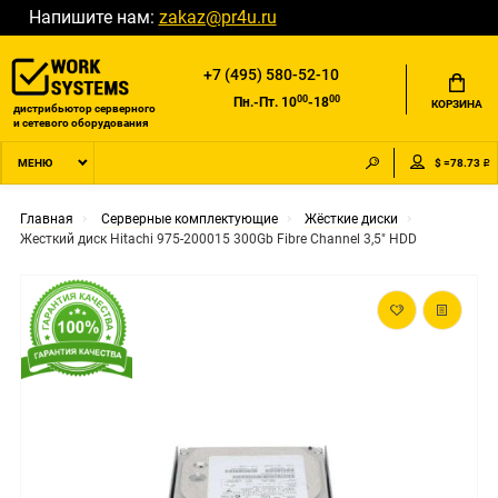
Напишите нам:
zakaz@pr4u.ru
+7 (495) 580-52-10
00
00
Пн.-Пт. 10
-18
КОРЗИНА
дистрибьютор серверного
и сетевого оборудования
$ =78.73 ₽
МЕНЮ
Главная
Серверные комплектующие
Жёсткие диски
Жесткий диск Hitachi 975-200015 300Gb Fibre Channel 3,5" HDD