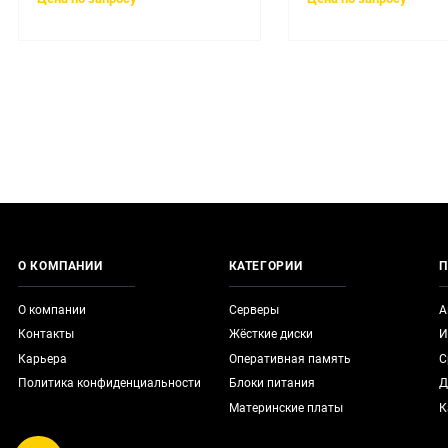
О КОМПАНИИ
КАТЕГОРИИ
П
О компании
Серверы
А
Контакты
Жёсткие диски
И
Карьера
Оперативная память
С
Политика конфиденциальности
Блоки питания
Д
Материнские платы
К