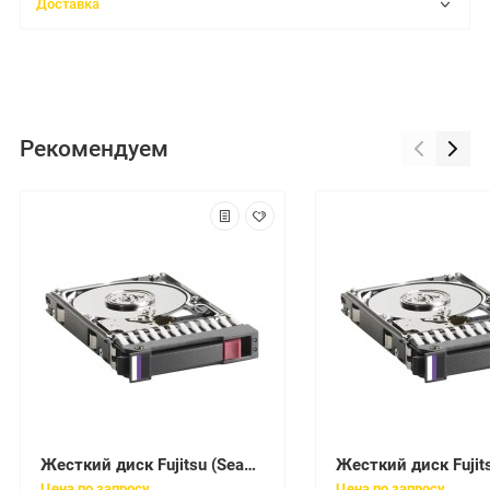
Доставка
Рекомендуем
Жесткий диск Fujitsu (Seagate) Savvio 15K.3 300Gb U600 15000 64Mb 6G 520bps SAS 2,5" For Eternus DX100S3 DX200S3 DX500S3 DX600S3(CA07670-E602)
Цена по запросу
Цена по запросу