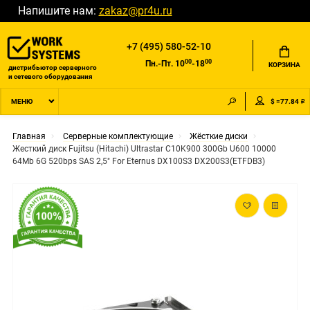
Напишите нам:
zakaz@pr4u.ru
+7 (495) 580-52-10
00
00
Пн.-Пт. 10
-18
КОРЗИНА
дистрибьютор серверного
и сетевого оборудования
$ =77.84 ₽
МЕНЮ
Главная
Серверные комплектующие
Жёсткие диски
Жесткий диск Fujitsu (Hitachi) Ultrastar C10K900 300Gb U600 10000
64Mb 6G 520bps SAS 2,5" For Eternus DX100S3 DX200S3(ETFDB3)