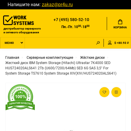
Напишите нам:
zakaz@pr4u.ru
+7 (495) 580-52-10
00
00
Пн.-Пт. 10
-18
КОРЗИНА
дистрибьютор серверного
и сетевого оборудования
$ =80.93 ₽
МЕНЮ
Главная
Серверные комплектующие
Жёсткие диски
Жесткий диск IBM System Storage (Hitachi) Ultrastar 7K4000 SED
HUS724020ALS641 2Tb (U600/7200/64Mb) SED 6G SAS 3,5" For
System Storage TS7610 System Storage XIV(XIV/HUS724020ALS641)