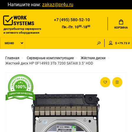
Напишите нам:
zakaz@pr4u.ru
+7 (495) 580-52-10
00
00
Пн.-Пт. 10
-18
КОРЗИНА
дистрибьютор серверного
и сетевого оборудования
$ =79.73 ₽
МЕНЮ
Главная
Серверные комплектующие
Жёсткие диски
Жесткий диск HP 0F14993 3Tb 7200 SATAIII 3.5" HDD