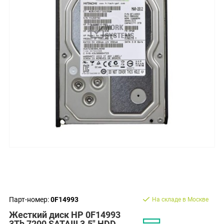
Парт-номер:
0F14993
На складе в Москве
Жесткий диск HP 0F14993
3Tb 7200 SATAIII 3.5" HDD