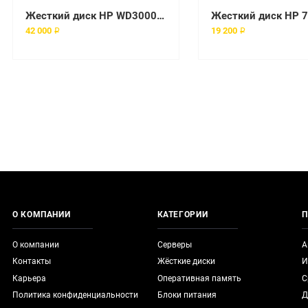
Жесткий диск HP WD3000FYYZ-70UL180 3Tb 7200 SATAIII 3.5" HDD
42 000 ₽
19 200 ₽
О КОМПАНИИ
КАТЕГОРИИ
П
О компании
Серверы
А
Контакты
Жёсткие диски
И
Карьера
Оперативная память
С
Политика конфиденциальности
Блоки питания
Д